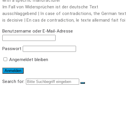
with a specific manufacturer
Im Fall von Widersprüchen ist der deutsche Text
ausschlaggebend | In case of contradictions, the German text
is decisive | En cas de contradiction, le texte allemand fait foi
Benutzername oder E-Mail-Adresse
Passwort
Angemeldet bleiben
Search for:
REGALTEILE
LOGIN
REGISTRIEREN
WARENKORB
MEIN KONTO
LOGOUT