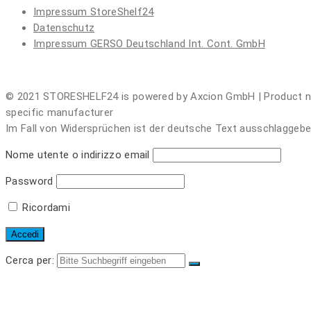
Impressum
StoreShelf24
Datenschutz
Impressum
GERSO Deutschland Int. Cont. GmbH
© 2021 STORESHELF24 is powered by Axcion GmbH | Product name
specific manufacturer
Im Fall von Widersprüchen ist der deutsche Text ausschlaggebend
Nome utente o indirizzo email
Password
Ricordami
Cerca per:
PARTI INDIVIDUALI
LOGIN